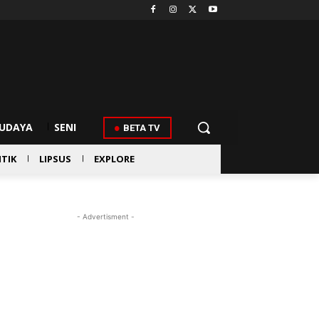
UDAYA
SENI
BETA TV
ITIK
LIPSUS
EXPLORE
- Advertisment -