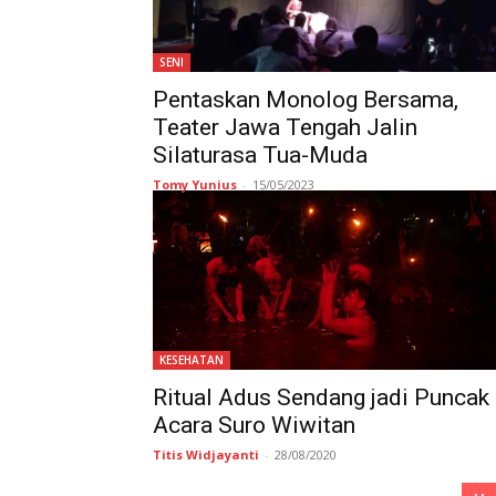
SENI
Pentaskan Monolog Bersama,
Teater Jawa Tengah Jalin
Silaturasa Tua-Muda
Tomy Yunius
-
15/05/2023
KESEHATAN
Ritual Adus Sendang jadi Puncak
Acara Suro Wiwitan
Titis Widjayanti
-
28/08/2020