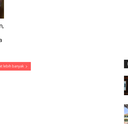
n,
a
t lebih banyak