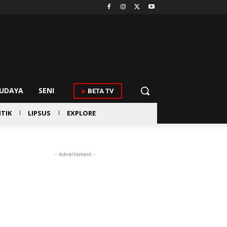
UDAYA
SENI
BETA TV
ITIK
LIPSUS
EXPLORE
- Advertisment -