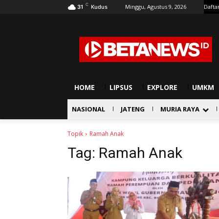
C
Minggu, Agustus 9, 2026
Dafta
31
Kudus
HOME
LIPSUS
EXPLORE
UMKM
NASIONAL
JATENG
MURIA RAYA
Topik
Ramah Anak
Tag:
Ramah Anak