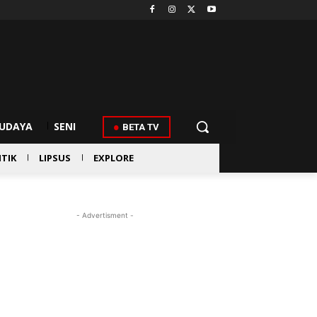
UDAYA
SENI
BETA TV
ITIK
LIPSUS
EXPLORE
- Advertisment -