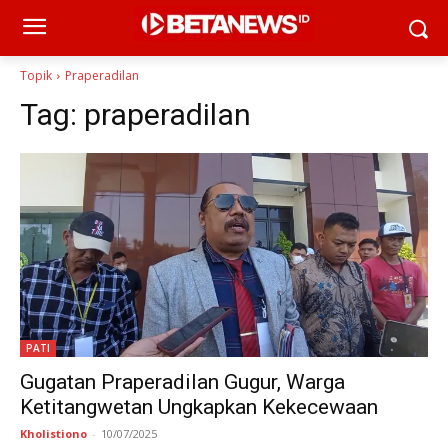
Topik
Praperadilan
Tag:
praperadilan
PATI
Gugatan Praperadilan Gugur, Warga
Ketitangwetan Ungkapkan Kekecewaan
Kholistiono
-
10/07/2025