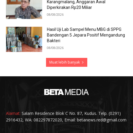
Karangmalang, Anggaran Awal
Diperkirakan Rp20 Miliar
08/08/2026
Hasil Uji Lab Sampel Menu MBG di SPPG
Bandengan 5 Jepara Positif Mengandung
Bakteri
08/08/2026
Muat lebih banyak
Alamat:
Salam Residence Blok C No. 87, Kudus. Telp. (0291)
2916432, WA: 082297872020, Email: betanews.red@gmail.com