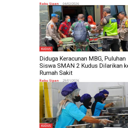
Rabu Sipan
-
04/02/2026
KUDUS
Diduga Keracunan MBG, Puluhan
Siswa SMAN 2 Kudus Dilarikan k
Rumah Sakit
Rabu Sipan
-
29/01/2026
KUDUS