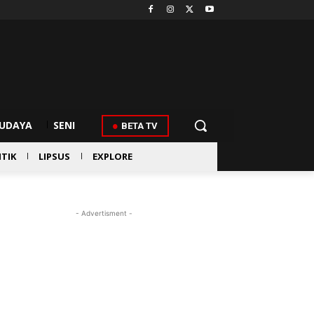
UDAYA
SENI
BETA TV
ITIK
LIPSUS
EXPLORE
- Advertisment -