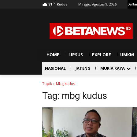
C
Minggu, Agustus 9, 2026
Dafta
31
Kudus
HOME
LIPSUS
EXPLORE
UMKM
NASIONAL
JATENG
MURIA RAYA
Topik
Mbg kudus
Tag:
mbg kudus