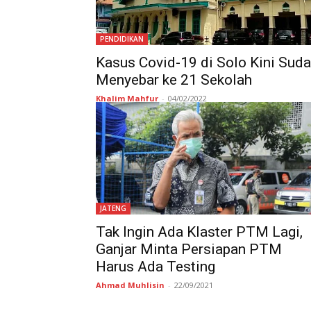
PENDIDIKAN
Kasus Covid-19 di Solo Kini Sud
Menyebar ke 21 Sekolah
Khalim Mahfur
-
04/02/2022
JATENG
Tak Ingin Ada Klaster PTM Lagi,
Ganjar Minta Persiapan PTM
Harus Ada Testing
Ahmad Muhlisin
-
22/09/2021