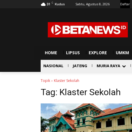
C
Sabtu, Agustus 8, 2026
Daftar
31
Kudus
HOME
LIPSUS
EXPLORE
UMKM
NASIONAL
JATENG
MURIA RAYA
Topik
Klaster Sekolah
Tag:
Klaster Sekolah