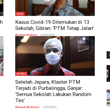
SOLO
ah
Kasus Covid-19 Ditemukan di 13
Sekolah, Gibran: ‘PTM Tetap Jalan’
Khalim Mahfur
-
03/02/2022
JATENG
Setelah Jepara, Klaster PTM
Terjadi di Purbalingga, Ganjar:
‘Semua Sekolah Lakukan Random
Tes’
Ahmad Muhlisin
-
22/09/2021