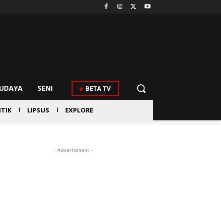
UDAYA
SENI
BETA TV
ITIK
LIPSUS
EXPLORE
- Advertisment -