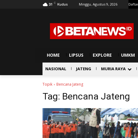
C
Minggu, Agustus 9, 2026
Dafta
31
Kudus
HOME
LIPSUS
EXPLORE
UMKM
NASIONAL
JATENG
MURIA RAYA
Topik
Bencana Jateng
Tag:
Bencana Jateng