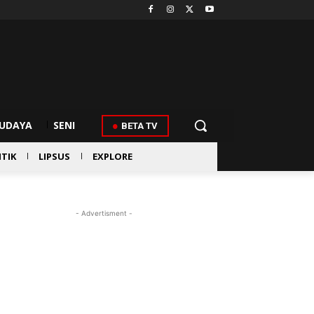
UDAYA
SENI
BETA TV
ITIK
LIPSUS
EXPLORE
- Advertisment -