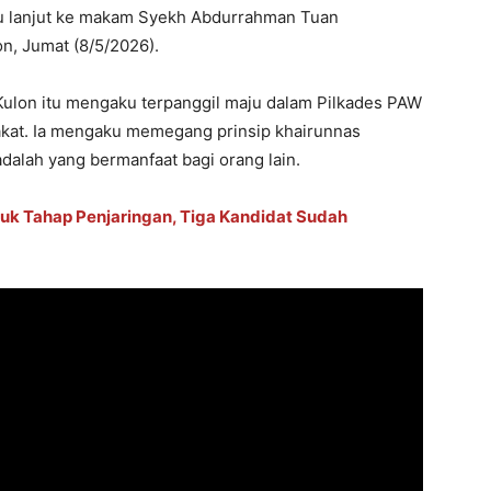
itu lanjut ke makam Syekh Abdurrahman Tuan
on, Jumat (8/5/2026).
 Kulon itu mengaku terpanggil maju dalam Pilkades PAW
akat. Ia mengaku memegang prinsip khairunnas
adalah yang bermanfaat bagi orang lain.
uk Tahap Penjaringan, Tiga Kandidat Sudah