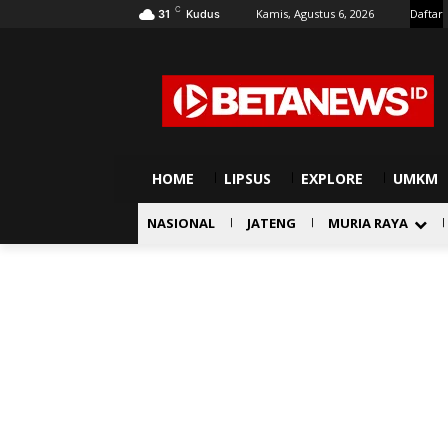
C
Kamis, Agustus 6, 2026
Daftar
31
Kudus
HOME
LIPSUS
EXPLORE
UMKM
NASIONAL
JATENG
MURIA RAYA