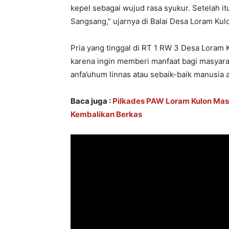
kepel sebagai wujud rasa syukur. Setelah 
Sangsang,” ujarnya di Balai Desa Loram Kul
Pria yang tinggal di RT 1 RW 3 Desa Loram
karena ingin memberi manfaat bagi masyar
anfa’uhum linnas atau sebaik-baik manusia 
Baca juga :
Pilkades PAW Loram Kulon Mas
Kembalikan Berkas