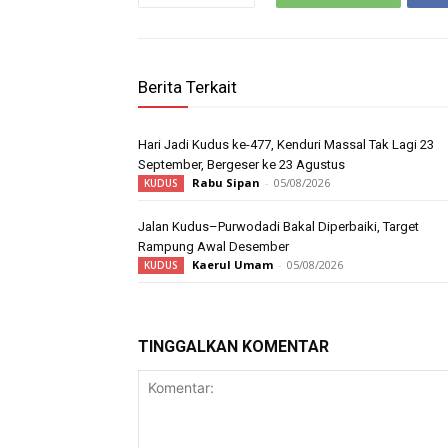
Berita Terkait
Hari Jadi Kudus ke-477, Kenduri Massal Tak Lagi 23
September, Bergeser ke 23 Agustus
Rabu Sipan
-
05/08/2026
KUDUS
Jalan Kudus–Purwodadi Bakal Diperbaiki, Target
Rampung Awal Desember
Kaerul Umam
-
05/08/2026
KUDUS
TINGGALKAN KOMENTAR