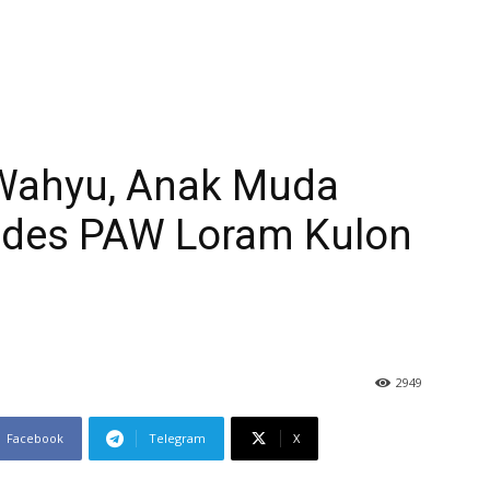
Wahyu, Anak Muda
kades PAW Loram Kulon
2949
Facebook
Telegram
X