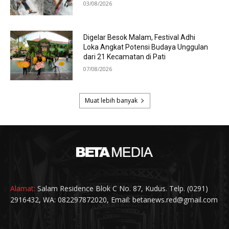
Alamat:
Salam Residence Blok C No. 87, Kudus. Telp. (0291)
2916432, WA: 082297872020, Email: betanews.red@gmail.com