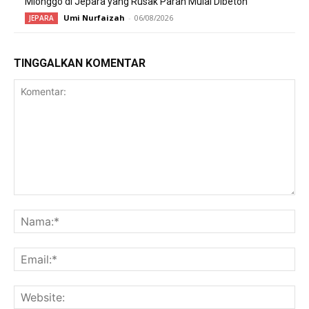
Mlonggo di Jepara yang Rusak Parah Mulai Dibeton
Umi Nurfaizah
-
06/08/2026
JEPARA
TINGGALKAN KOMENTAR
Komentar:
Na
Ema
Web