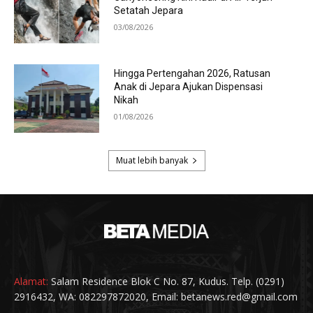
Alamat:
Salam Residence Blok C No. 87, Kudus. Telp. (0291)
2916432, WA: 082297872020, Email: betanews.red@gmail.com