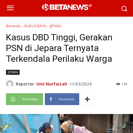
Beranda
KUDUS RAYA
JEPARA
Kasus DBD Tinggi, Gerakan
PSN di Jepara Ternyata
Terkendala Perilaku Warga
JEPARA
Reporter
Umi Nurfaizah
11/03/2024
154
WhatsApp
Facebook