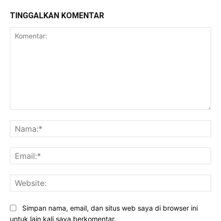
TINGGALKAN KOMENTAR
Komentar:
Na
Ema
Web
Simpan nama, email, dan situs web saya di browser ini
untuk lain kali saya berkomentar.