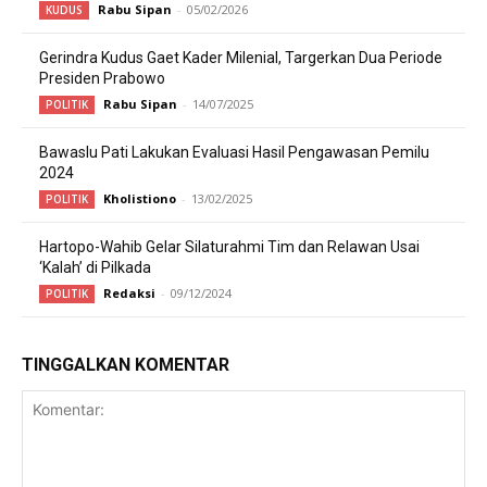
Rabu Sipan
-
05/02/2026
KUDUS
Gerindra Kudus Gaet Kader Milenial, Targerkan Dua Periode
Presiden Prabowo
Rabu Sipan
-
14/07/2025
POLITIK
Bawaslu Pati Lakukan Evaluasi Hasil Pengawasan Pemilu
2024
Kholistiono
-
13/02/2025
POLITIK
Hartopo-Wahib Gelar Silaturahmi Tim dan Relawan Usai
‘Kalah’ di Pilkada
Redaksi
-
09/12/2024
POLITIK
TINGGALKAN KOMENTAR