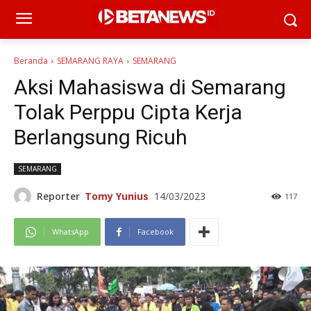
Beranda
SEMARANG RAYA
SEMARANG
Aksi Mahasiswa di Semarang
Tolak Perppu Cipta Kerja
Berlangsung Ricuh
SEMARANG
Reporter
Tomy Yunius
14/03/2023
117
WhatsApp
Facebook