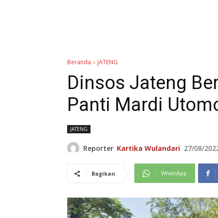
Beranda
JATENG
Dinsos Jateng Be
Panti Mardi Utom
JATENG
Reporter
Kartika Wulandari
27/08/202
WhatsApp
Bagikan