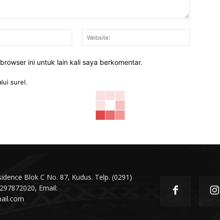
Email:*
Website:
rowser ini untuk lain kali saya berkomentar.
lui surel.
dence Blok C No. 87, Kudus. Telp. (0291)
297872020, Email:
ail.com