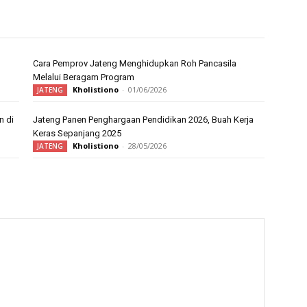
Cara Pemprov Jateng Menghidupkan Roh Pancasila
Melalui Beragam Program
Kholistiono
-
01/06/2026
JATENG
n di
Jateng Panen Penghargaan Pendidikan 2026, Buah Kerja
Keras Sepanjang 2025
Kholistiono
-
28/05/2026
JATENG