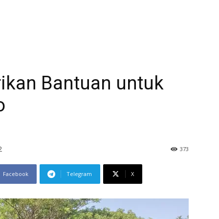
rikan Bantuan untuk
o
2
373
Facebook
Telegram
X