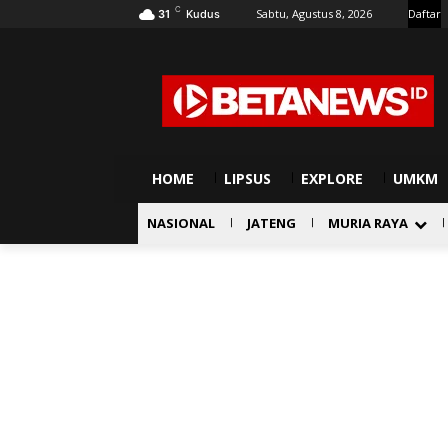
C
Sabtu, Agustus 8, 2026
Daftar
31
Kudus
HOME
LIPSUS
EXPLORE
UMKM
NASIONAL
JATENG
MURIA RAYA