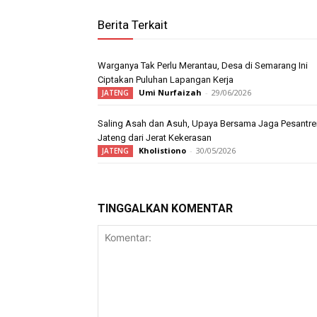
Berita Terkait
Warganya Tak Perlu Merantau, Desa di Semarang Ini
Ciptakan Puluhan Lapangan Kerja
Umi Nurfaizah
-
29/06/2026
JATENG
Saling Asah dan Asuh, Upaya Bersama Jaga Pesantre
Jateng dari Jerat Kekerasan
Kholistiono
-
30/05/2026
JATENG
TINGGALKAN KOMENTAR