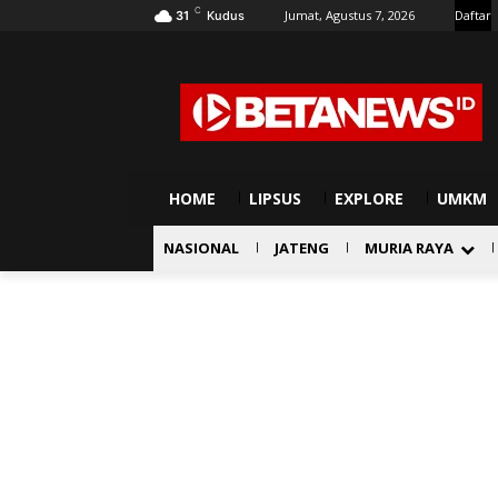
C
Jumat, Agustus 7, 2026
Daftar
31
Kudus
HOME
LIPSUS
EXPLORE
UMKM
NASIONAL
JATENG
MURIA RAYA