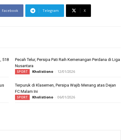
Facebook
Telegram
X
, 518
Pecah Telur, Persipa Pati Raih Kemenangan Perdana di Liga
Nusantara
Kholistiono
-
12/01/2026
SPORT
dus
Terpuruk di Klasemen, Persipa Wajib Menang atas Dejan
FC Malam Ini
Kholistiono
-
06/01/2026
SPORT