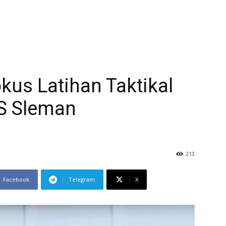
us Latihan Taktikal
S Sleman
213
Facebook
Telegram
X