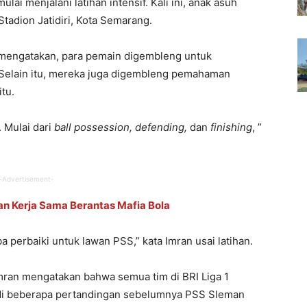
ai menjalani latihan intensif. Kali ini, anak asuh
tadion Jatidiri, Kota Semarang.
mengatakan, para pemain digembleng untuk
 Selain itu, mereka juga digembleng pemahaman
itu.
. Mulai dari
ball possession, defending,
dan
finishing
, ”
-Advertisement-
ian Kerja Sama Berantas Mafia Bola
a perbaiki untuk lawan PSS,” kata Imran usai latihan.
mran mengatakan bahwa semua tim di BRI Liga 1
i, di beberapa pertandingan sebelumnya PSS Sleman