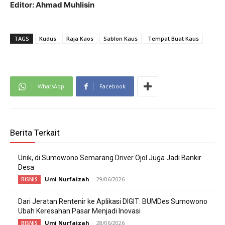
Editor: Ahmad Muhlisin
TAGS
Kudus
Raja Kaos
Sablon Kaus
Tempat Buat Kaus
WhatsApp
Facebook
Berita Terkait
Unik, di Sumowono Semarang Driver Ojol Juga Jadi Bankir
Desa
Umi Nurfaizah
-
29/06/2026
BISNIS
Dari Jeratan Rentenir ke Aplikasi DIGIT: BUMDes Sumowono
Ubah Keresahan Pasar Menjadi Inovasi
Umi Nurfaizah
-
28/06/2026
BISNIS