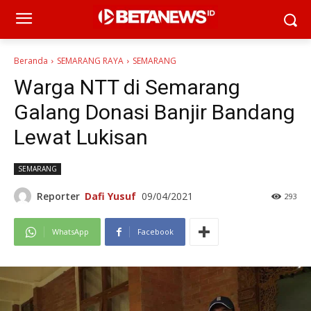
Beranda
SEMARANG RAYA
SEMARANG
Warga NTT di Semarang
Galang Donasi Banjir Bandang
Lewat Lukisan
SEMARANG
Reporter
Dafi Yusuf
09/04/2021
293
WhatsApp
Facebook