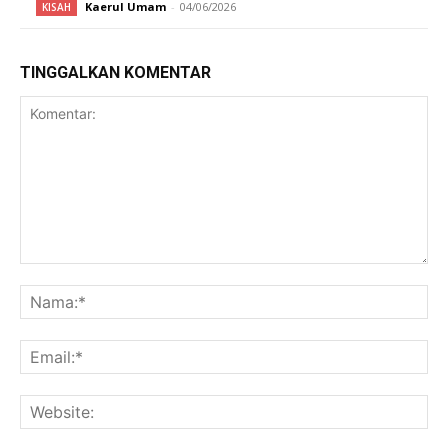
Kaerul Umam
-
04/06/2026
KISAH
TINGGALKAN KOMENTAR
Komentar:
Na
Ema
Web