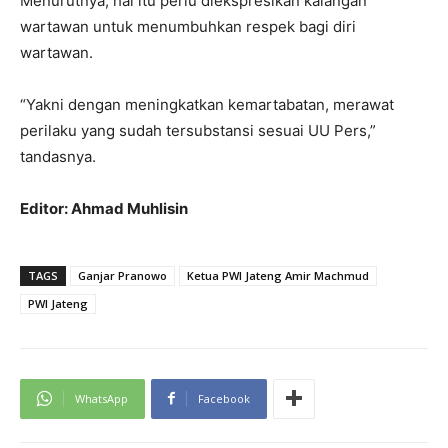
Menurutnya, hal itu perlu diekspresikan kalangan
wartawan untuk menumbuhkan respek bagi diri
wartawan.
“Yakni dengan meningkatkan kemartabatan, merawat
perilaku yang sudah tersubstansi sesuai UU Pers,”
tandasnya.
Editor: Ahmad Muhlisin
TAGS
Ganjar Pranowo
Ketua PWI Jateng Amir Machmud
PWI Jateng
WhatsApp
Facebook