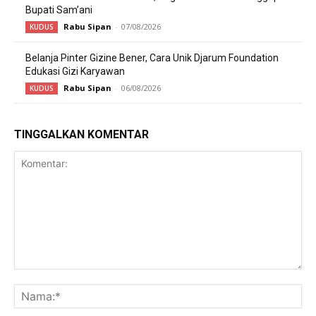
Bupati Sam’ani
Rabu Sipan
-
07/08/2026
KUDUS
Belanja Pinter Gizine Bener, Cara Unik Djarum Foundation
Edukasi Gizi Karyawan
Rabu Sipan
-
06/08/2026
KUDUS
TINGGALKAN KOMENTAR
Komentar:
Na