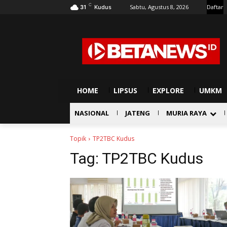
C
Sabtu, Agustus 8, 2026
Daftar
31
Kudus
HOME
LIPSUS
EXPLORE
UMKM
NASIONAL
JATENG
MURIA RAYA
Topik
TP2TBC Kudus
Tag:
TP2TBC Kudus