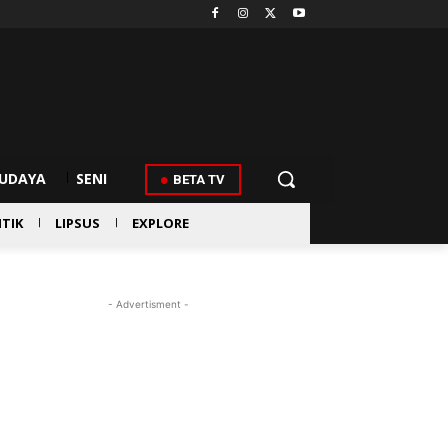
UDAYA
SENI
BETA TV
ITIK
LIPSUS
EXPLORE
- Advertisment -