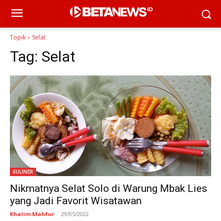
Topik
Selat
Tag:
Selat
KULINER
Nikmatnya Selat Solo di Warung Mbak Lies
yang Jadi Favorit Wisatawan
Khalim Mahfur
-
29/05/2022