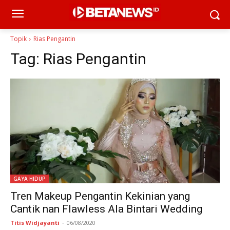
Topik
Rias Pengantin
Tag:
Rias Pengantin
GAYA HIDUP
Tren Makeup Pengantin Kekinian yang
Cantik nan Flawless Ala Bintari Wedding
Titis Widjayanti
-
06/08/2020