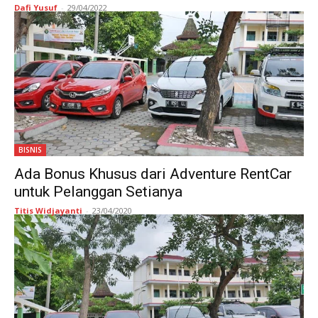
Dafi Yusuf
-
29/04/2022
BISNIS
Ada Bonus Khusus dari Adventure RentCar
untuk Pelanggan Setianya
Titis Widjayanti
-
23/04/2020