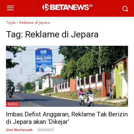
Topik
Reklame di Jepara
Tag:
Reklame di Jepara
KUDUS
Imbas Defist Anggaran, Reklame Tak Berizin
di Jepara akan ‘Dikejar’
Umi Nurfaizah
-
16/06/2023