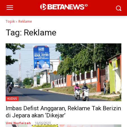
Topik
Reklame
Tag:
Reklame
KUDUS
Imbas Defist Anggaran, Reklame Tak Berizin
di Jepara akan ‘Dikejar’
Umi Nurfaizah
-
16/06/2023