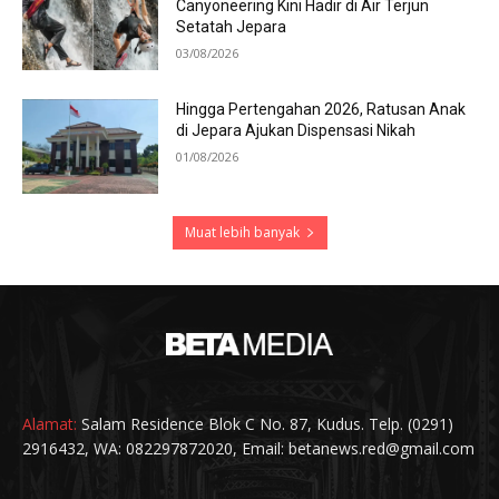
Canyoneering Kini Hadir di Air Terjun
Setatah Jepara
03/08/2026
Hingga Pertengahan 2026, Ratusan Anak
di Jepara Ajukan Dispensasi Nikah
01/08/2026
Muat lebih banyak
Alamat:
Salam Residence Blok C No. 87, Kudus. Telp. (0291)
2916432, WA: 082297872020, Email: betanews.red@gmail.com