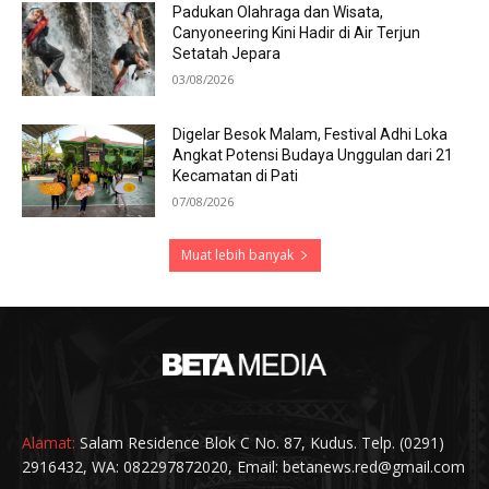
Padukan Olahraga dan Wisata,
Canyoneering Kini Hadir di Air Terjun
Setatah Jepara
03/08/2026
Digelar Besok Malam, Festival Adhi Loka
Angkat Potensi Budaya Unggulan dari 21
Kecamatan di Pati
07/08/2026
Muat lebih banyak
Alamat:
Salam Residence Blok C No. 87, Kudus. Telp. (0291)
2916432, WA: 082297872020, Email: betanews.red@gmail.com