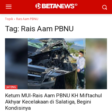
Topik
Rais Aam PBNU
Tag:
Rais Aam PBNU
JATENG
Ketum MUI-Rais Aam PBNU KH Miftachul
Akhyar Kecelakaan di Salatiga, Begini
Kondisinya