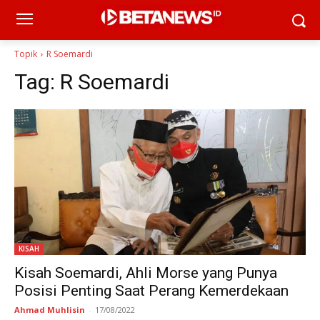
Topik
R Soemardi
Tag:
R Soemardi
KISAH
Kisah Soemardi, Ahli Morse yang Punya
Posisi Penting Saat Perang Kemerdekaan
Ahmad Muhlisin
-
17/08/2022