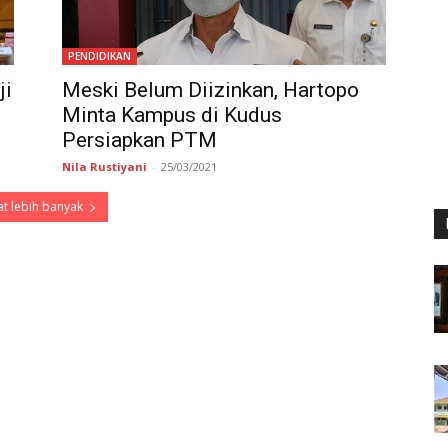
PENDIDIKAN
ji
Meski Belum Diizinkan, Hartopo
Minta Kampus di Kudus
Persiapkan PTM
Nila Rustiyani
-
25/03/2021
t lebih banyak