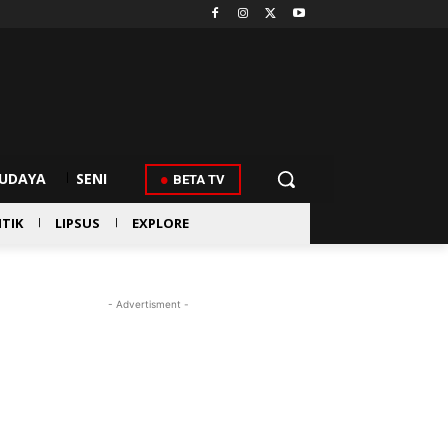
UDAYA
SENI
BETA TV
ITIK
LIPSUS
EXPLORE
- Advertisment -