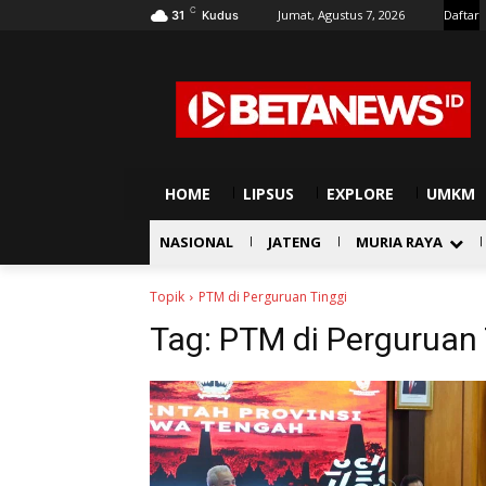
C
Jumat, Agustus 7, 2026
Daftar
31
Kudus
HOME
LIPSUS
EXPLORE
UMKM
NASIONAL
JATENG
MURIA RAYA
Topik
PTM di Perguruan Tinggi
Tag:
PTM di Perguruan 