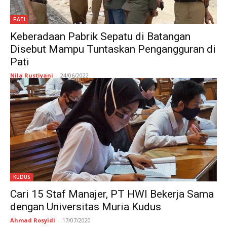
PATI
Keberadaan Pabrik Sepatu di Batangan
Disebut Mampu Tuntaskan Pengangguran di
Pati
Nila Rustiyani
-
24/06/2022
KUDUS
Cari 15 Staf Manajer, PT HWI Bekerja Sama
dengan Universitas Muria Kudus
Ahmad Rosyidi
-
17/07/2020