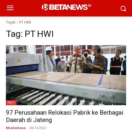
Topik
PT HWI
Tag:
PT HWI
PATI
97 Perusahaan Relokasi Pabrik ke Berbagai
Daerah di Jateng
Kholistiono
-
08/12/2022