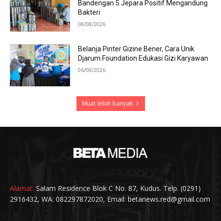
Bandengan 5 Jepara Positif Mengandung
Bakteri
08/08/2026
Belanja Pinter Gizine Bener, Cara Unik
Djarum Foundation Edukasi Gizi Karyawan
06/08/2026
Muat lebih banyak
Alamat:
Salam Residence Blok C No. 87, Kudus. Telp. (0291)
2916432, WA: 082297872020, Email: betanews.red@gmail.com