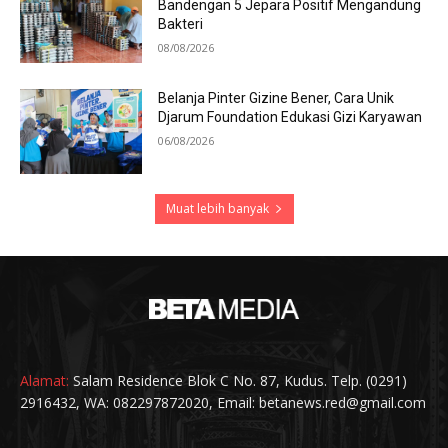
Bandengan 5 Jepara Positif Mengandung
Bakteri
08/08/2026
Belanja Pinter Gizine Bener, Cara Unik
Djarum Foundation Edukasi Gizi Karyawan
06/08/2026
Muat lebih banyak
Alamat:
Salam Residence Blok C No. 87, Kudus. Telp. (0291)
2916432, WA: 082297872020, Email: betanews.red@gmail.com