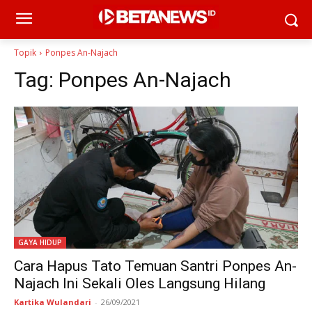
Topik
Ponpes An-Najach
Tag:
Ponpes An-Najach
GAYA HIDUP
Cara Hapus Tato Temuan Santri Ponpes An-
Najach Ini Sekali Oles Langsung Hilang
Kartika Wulandari
-
26/09/2021