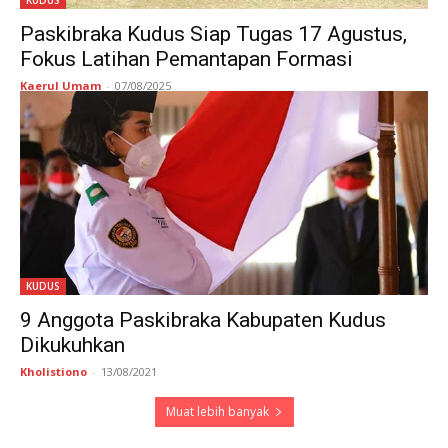
KUDUS
Paskibraka Kudus Siap Tugas 17 Agustus,
Fokus Latihan Pemantapan Formasi
Kaerul Umam
-
07/08/2025
KUDUS
9 Anggota Paskibraka Kabupaten Kudus
Dikukuhkan
Kholistiono
-
13/08/2021
Muat lebih banyak