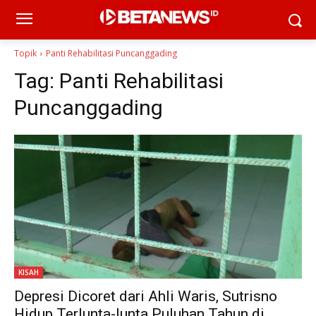
Topik
Panti Rehabilitasi Puncanggading
Tag:
Panti Rehabilitasi
Puncanggading
KISAH
Depresi Dicoret dari Ahli Waris, Sutrisno
Hidup Terlunta-lunta Puluhan Tahun di