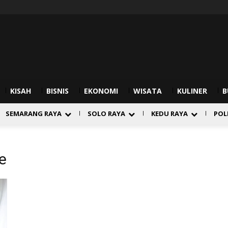
KISAH
BISNIS
EKONOMI
WISATA
KULINER
B
SEMARANG RAYA
SOLO RAYA
KEDU RAYA
POL
e