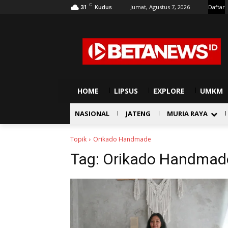
C
Jumat, Agustus 7, 2026
Daftar
31
Kudus
HOME
LIPSUS
EXPLORE
UMKM
NASIONAL
JATENG
MURIA RAYA
Topik
Orikado Handmade
Tag:
Orikado Handmad