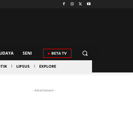
UDAYA
SENI
BETA TV
ITIK
LIPSUS
EXPLORE
- Advertisment -