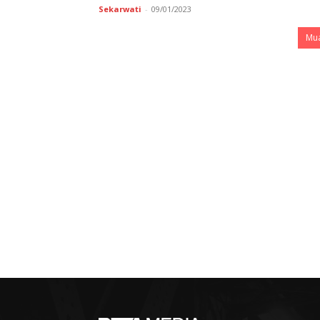
Sekarwati
-
09/01/2023
Mua