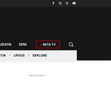
UDAYA
SENI
BETA TV
ITIK
LIPSUS
EXPLORE
- Advertisment -