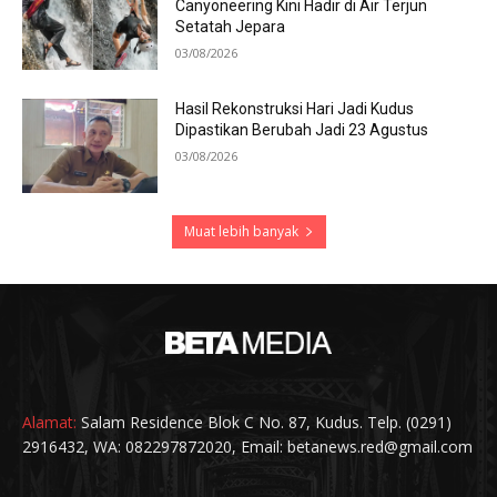
Canyoneering Kini Hadir di Air Terjun
Setatah Jepara
03/08/2026
Hasil Rekonstruksi Hari Jadi Kudus
Dipastikan Berubah Jadi 23 Agustus
03/08/2026
Muat lebih banyak
Alamat:
Salam Residence Blok C No. 87, Kudus. Telp. (0291)
2916432, WA: 082297872020, Email: betanews.red@gmail.com