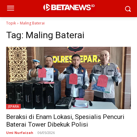
Topik
Maling Baterai
Tag:
Maling Baterai
JEPARA
Beraksi di Enam Lokasi, Spesialis Pencuri
Baterai Tower Dibekuk Polisi
Umi Nurfaizah
-
06/05/2026