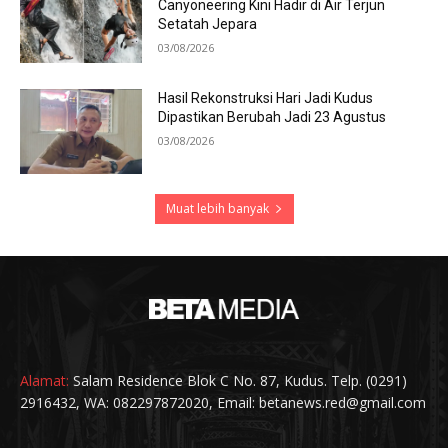
Canyoneering Kini Hadir di Air Terjun
Setatah Jepara
03/08/2026
Hasil Rekonstruksi Hari Jadi Kudus
Dipastikan Berubah Jadi 23 Agustus
03/08/2026
Muat lebih banyak
Alamat:
Salam Residence Blok C No. 87, Kudus. Telp. (0291)
2916432, WA: 082297872020, Email: betanews.red@gmail.com