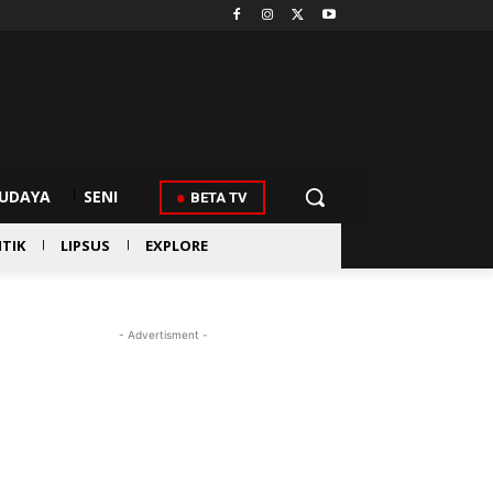
UDAYA
SENI
BETA TV
ITIK
LIPSUS
EXPLORE
- Advertisment -