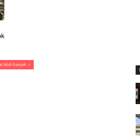
ok
t lebih banyak