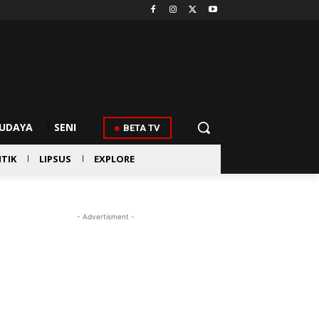
UDAYA
SENI
BETA TV
ITIK
LIPSUS
EXPLORE
- Advertisment -