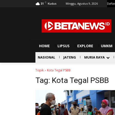
C
Minggu, Agustus 9, 2026
Dafta
31
Kudus
HOME
LIPSUS
EXPLORE
UMKM
NASIONAL
JATENG
MURIA RAYA
Topik
Kota Tegal PSBB
Tag:
Kota Tegal PSBB