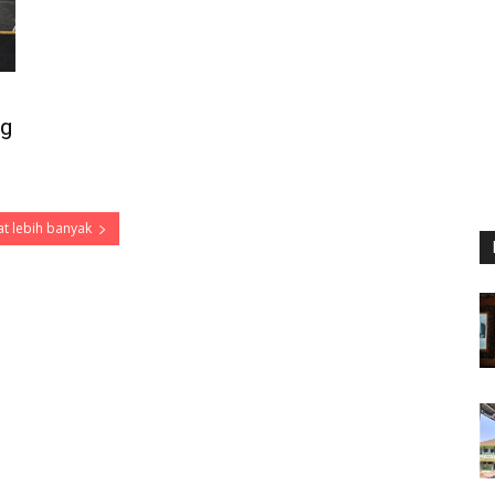
ng
t lebih banyak