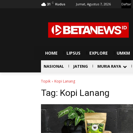
C
Jumat, Agustus 7, 2026
Daftar
31
Kudus
HOME
LIPSUS
EXPLORE
UMKM
NASIONAL
JATENG
MURIA RAYA
Topik
Kopi Lanang
Tag:
Kopi Lanang