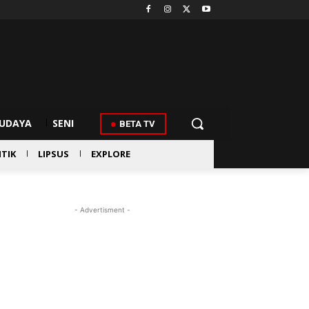
UDAYA
SENI
BETA TV
ITIK
LIPSUS
EXPLORE
- Advertisment -