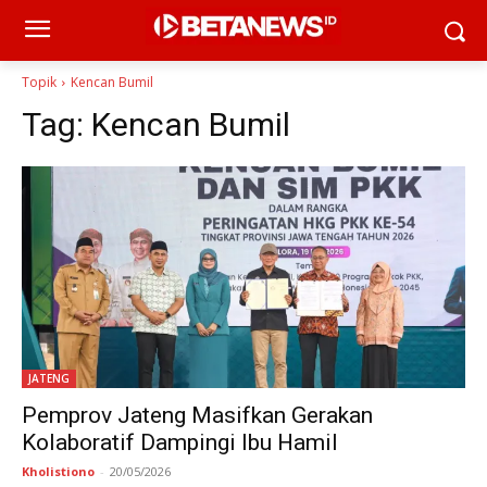
Topik
Kencan Bumil
Tag:
Kencan Bumil
JATENG
Pemprov Jateng Masifkan Gerakan
Kolaboratif Dampingi Ibu Hamil
Kholistiono
-
20/05/2026