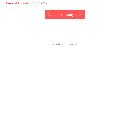
Kaerul Umam
-
13/03/2023
Muat lebih banyak
- Advertisment -