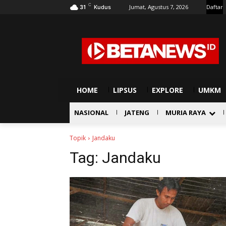
C
Jumat, Agustus 7, 2026
Daftar
31
Kudus
HOME
LIPSUS
EXPLORE
UMKM
NASIONAL
JATENG
MURIA RAYA
Topik
Jandaku
Tag:
Jandaku