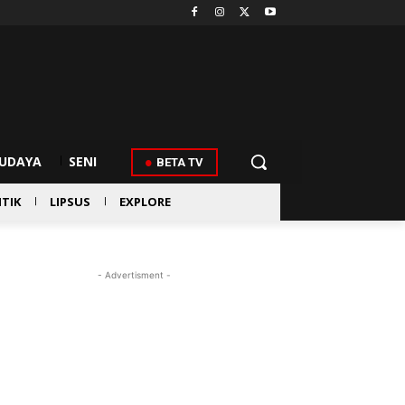
UDAYA
SENI
BETA TV
ITIK
LIPSUS
EXPLORE
- Advertisment -