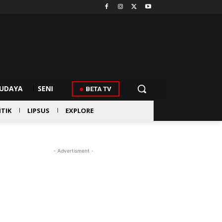
UDAYA
SENI
BETA TV
ITIK
LIPSUS
EXPLORE
- Advertisment -