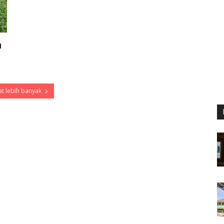
m
t lebih banyak