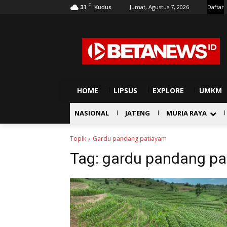
C
Jumat, Agustus 7, 2026
Daftar
31
Kudus
HOME
LIPSUS
EXPLORE
UMKM
NASIONAL
JATENG
MURIA RAYA
Topik
Gardu pandang patiayam
Tag:
gardu pandang pa