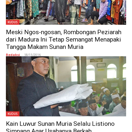
KUDUS
Meski Ngos-ngosan, Rombongan Peziarah
dari Madura Ini Tetap Semangat Menapaki
Tangga Makam Sunan Muria
Redaksi
-
18/11/2016
KUDUS
Kain Luwur Sunan Muria Selalu Listiono
Simpang Agar Usahanya Berkah