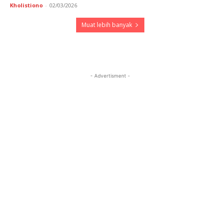
Kholistiono
-
02/03/2026
Muat lebih banyak
- Advertisment -