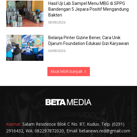
Hasil Uji Lab Sampel Menu MBG di SPPG
Bandengan 5 Jepara Positif Mengandung
Bakteri
08/08/2026
Belanja Pinter Gizine Bener, Cara Unik
Djarum Foundation Edukasi Gizi Karyawan
06/08/2026
Muat lebih banyak
Alamat:
Salam Residence Blok C No. 87, Kudus. Telp. (0291)
2916432, WA: 082297872020, Email: betanews.red@gmail.com