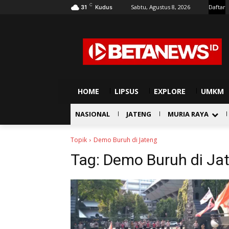
C
Sabtu, Agustus 8, 2026
Daftar
31
Kudus
HOME
LIPSUS
EXPLORE
UMKM
NASIONAL
JATENG
MURIA RAYA
Topik
Demo Buruh di Jateng
Tag:
Demo Buruh di Ja