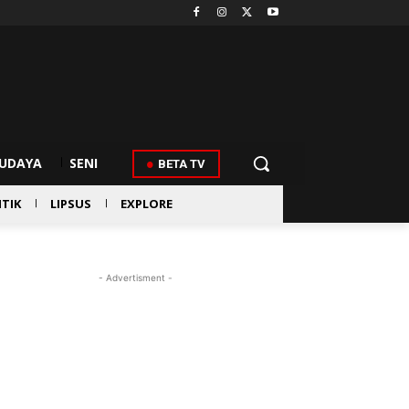
UDAYA
SENI
BETA TV
ITIK
LIPSUS
EXPLORE
- Advertisment -